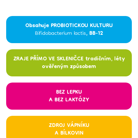
Obsahuje PROBIOTICKOU KULTURU
Bifidobacterium lactis
, BB-12
ZRAJE PŘÍMO VE SKLENIČCE tradičním, léty
ověřeným způsobem
BEZ LEPKU
A BEZ LAKTÓZY
ZDROJ VÁPNÍKU
A BÍLKOVIN