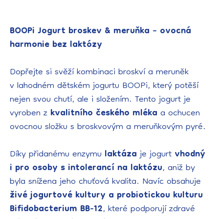
BOOPi Jogurt broskev & meruňka – ovocná
harmonie bez laktózy
Dopřejte si svěží kombinaci broskví a meruněk
v lahodném dětském jogurtu BOOPi, který potěší
nejen svou chutí, ale i složením. Tento jogurt je
vyroben z
kvalitního českého mléka
a ochucen
ovocnou složku s broskvovým a meruňkovým pyré.
Díky přidanému enzymu
laktáza
je jogurt
vhodný
i pro osoby s intolerancí na laktózu
, aniž by
byla snížena jeho chuťová kvalita. Navíc obsahuje
živé jogurtové kultury a probiotickou kulturu
Bifidobacterium BB-12
, které podporují zdravé