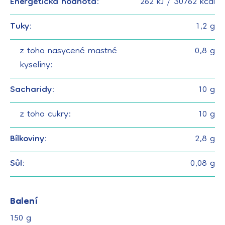
Energetická hodnota:
262 kJ / 30762 kcal
Tuky:
1,2 g
z toho nasycené mastné
0,8 g
kyseliny:
Sacharidy:
10 g
z toho cukry:
10 g
Bílkoviny:
2,8 g
Sůl:
0,08 g
Balení
150 g